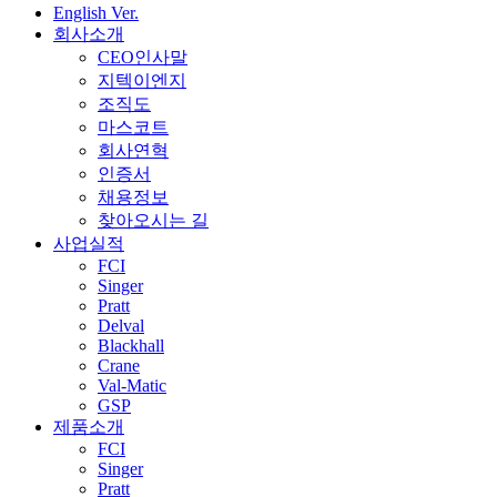
English Ver.
회사소개
CEO인사말
지텍이엔지
조직도
마스코트
회사연혁
인증서
채용정보
찾아오시는 길
사업실적
FCI
Singer
Pratt
Delval
Blackhall
Crane
Val-Matic
GSP
제품소개
FCI
Singer
Pratt