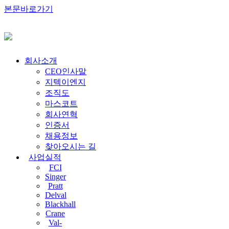
본문바로가기
회사소개
CEO인사말
지텍이엔지
조직도
마스코트
회사연혁
인증서
채용정보
찾아오시는 길
사업실적
FCI
Singer
Pratt
Delval
Blackhall
Crane
Val-