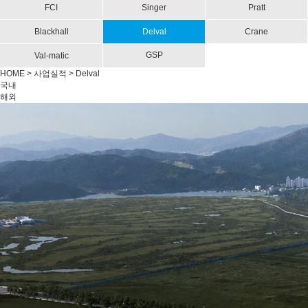
FCI
Singer
Pratt
Blackhall
Delval
Crane
GSP
Val-matic
HOME
>
사업실적
> Delval
국내
해외