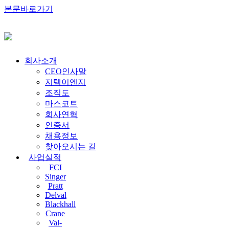
본문바로가기
회사소개
CEO인사말
지텍이엔지
조직도
마스코트
회사연혁
인증서
채용정보
찾아오시는 길
사업실적
FCI
Singer
Pratt
Delval
Blackhall
Crane
Val-