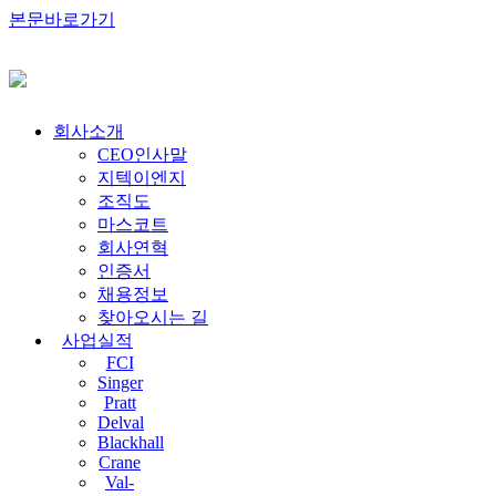
본문바로가기
회사소개
CEO인사말
지텍이엔지
조직도
마스코트
회사연혁
인증서
채용정보
찾아오시는 길
사업실적
FCI
Singer
Pratt
Delval
Blackhall
Crane
Val-