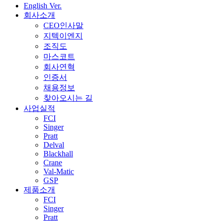
English Ver.
회사소개
CEO인사말
지텍이엔지
조직도
마스코트
회사연혁
인증서
채용정보
찾아오시는 길
사업실적
FCI
Singer
Pratt
Delval
Blackhall
Crane
Val-Matic
GSP
제품소개
FCI
Singer
Pratt