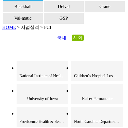
Blackhall
Delval
Crane
Val-matic
GSP
HOME
>
사업실적
> FCI
국내
해외
National Institute of Health (NIH)
Children`s Hospital Los Angeles
University of Iowa
Kaiser Permanente
Providence Health & Services Hospital
North Carolina Department of Administrations