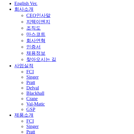
English Ver.
회사소개
CEO인사말
지텍이엔지
조직도
마스코트
회사연혁
인증서
채용정보
찾아오시는 길
사업실적
FCI
Singer
Pratt
Delval
Blackhall
Crane
Val-Matic
GSP
제품소개
FCI
Singer
Pratt