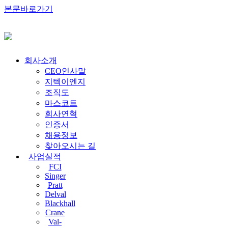
본문바로가기
회사소개
CEO인사말
지텍이엔지
조직도
마스코트
회사연혁
인증서
채용정보
찾아오시는 길
사업실적
FCI
Singer
Pratt
Delval
Blackhall
Crane
Val-