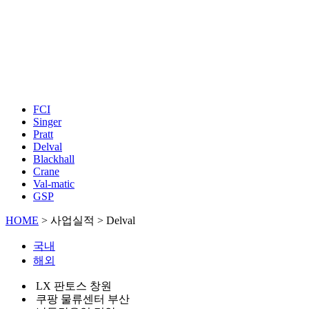
FCI
Singer
Pratt
Delval
Blackhall
Crane
Val-matic
GSP
HOME
>
사업실적
> Delval
국내
해외
LX 판토스 창원
쿠팡 물류센터 부산