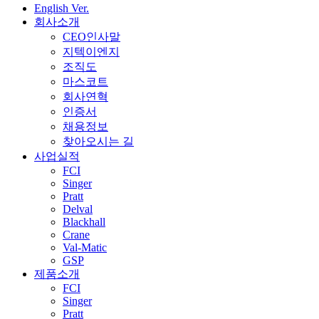
English Ver.
회사소개
CEO인사말
지텍이엔지
조직도
마스코트
회사연혁
인증서
채용정보
찾아오시는 길
사업실적
FCI
Singer
Pratt
Delval
Blackhall
Crane
Val-Matic
GSP
제품소개
FCI
Singer
Pratt