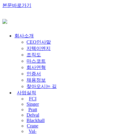
본문바로가기
회사소개
CEO인사말
지텍이엔지
조직도
마스코트
회사연혁
인증서
채용정보
찾아오시는 길
사업실적
FCI
Singer
Pratt
Delval
Blackhall
Crane
Val-