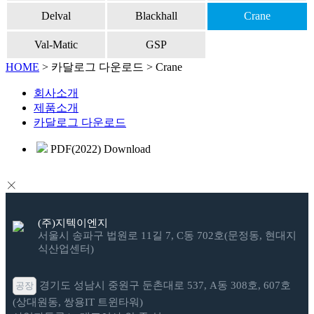
Delval
Blackhall
Crane
Val-Matic
GSP
HOME
>
카달로그 다운로드
> Crane
회사소개
제품소개
카달로그 다운로드
PDF(2022) Download
(주)지텍이엔지
서울시 송파구 법원로 11길 7, C동 702호(문정동, 현대지
식산업센터)
경기도 성남시 중원구 둔촌대로 537, A동 308호, 607호
공장
(상대원동, 쌍용IT 트윈타워)