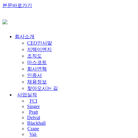
본문바로가기
회사소개
CEO인사말
지텍이엔지
조직도
마스코트
회사연혁
인증서
채용정보
찾아오시는 길
사업실적
FCI
Singer
Pratt
Delval
Blackhall
Crane
Val-