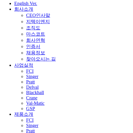
English Ver.
회사소개
CEO인사말
지텍이엔지
조직도
마스코트
회사연혁
인증서
채용정보
찾아오시는 길
사업실적
FCI
Singer
Pratt
Delval
Blackhall
Crane
Val-Matic
GSP
제품소개
FCI
Singer
Pratt